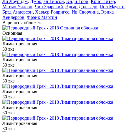
Ли Лоуридж
,
Джордан Гибсон
,
Энди Трой
,
Крис Питер
,
Мэтью Уилсон
,
Чип Здарский
,
Эдгар Дэльгадо
,
Пол Маунтс
,
Брэд Андерсон
,
Хавьер Родригес
,
Ив Сворчина
,
Эрика
Хендерсон
,
Фрэнк Мартин
Варианты обложек
Основная
Лимитированная
30 экз.
Лимитированная
30 экз.
Лимитированная
30 экз.
Лимитированная
30 экз.
Лимитированная
30 экз.
Лимитированная
30 экз.