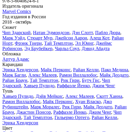
978-5-6040824-6-1
Издатель оригинала
Marvel Comics
Год издания в России
2018 - октябрь
Сюжет
Чип Здарский
,
Натан Эдмондсон
,
Дэн Слотт
,
Пабло Дюра
,
Марк Уэйд
,
Стюарт Мур
,
Джейсон Аарон
,
Алеш Кот
,
Райан
Норт
,
Фрэнк Тиери
,
Тай Темплтон
,
Эл Юинг
,
Джеймс
Робинсон
,
Эд Брубейкер
,
Чарльз Соул
,
Дэвид Абадта
Обложка
Артур Адамс
Карандаш
Эрика Хендерсон
,
Майк Перкинс
,
Райан Келли
,
Пако Медина
,
Марк Багли
,
Алекс Малеев
,
Рамон Виллалобос
,
Майк Деодато
,
Райан Браун
,
Тай Темплтон
,
Рик Гири
,
Бутч Гис
,
Чип
Здарский
,
Хавьер Пулидо
,
Раффаэле Йенко
,
Джим Ченг
Тушь
Хавьер Пулидо
,
Дэйв Мейкис
,
Алекс Малеев
,
Скотт Ханна
,
Рамон Виллалобос
,
Майк Перкинс
,
Хуан Власко
,
Джо
Рубинштейн
,
Марк Моралес
,
Рик Гири
,
Майк Деодато
,
Райан
Браун
,
Джастин Понсор
,
Раффаэле Йенко
,
Джим Ченг
,
Чип
Здарский
,
Тай Темплтон
,
Гильермо Ортего
,
Райан Келли
,
Эрика Хендерсон
Цвет