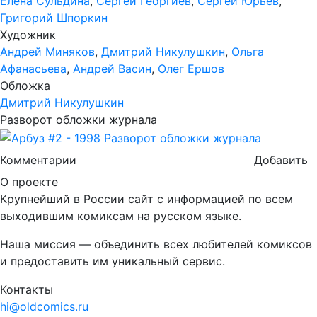
Елена Сульдина
,
Сергей Георгиев
,
Сергей Юрьев
,
Григорий Шпоркин
Художник
Андрей Миняков
,
Дмитрий Никулушкин
,
Ольга
Афанасьева
,
Андрей Васин
,
Олег Ершов
Обложка
Дмитрий Никулушкин
Разворот обложки журнала
Комментарии
Добавить
О проекте
Крупнейший в России сайт с информацией по всем
выходившим комиксам на русском языке.
Наша миссия — объединить всех любителей комиксов
и предоставить им уникальный сервис.
Контакты
hi@oldcomics.ru