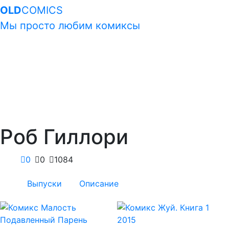
OLD
COMICS
Мы просто любим комиксы
Роб Гиллори
0
0
1084
Выпуски
Описание