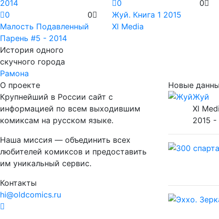
0
0
0
0
Жуй. Книга 1
2015
Малость Подавленный
Xl Media
Парень
#5 - 2014
История одного
скучного города
Рамона
О проекте
Новые данн
Крупнейший в России сайт с
Жуй
информацией по всем выходившим
Xl Med
комиксам на русском языке.
2015 -
Наша миссия — объединить всех
любителей комиксов и предоставить
им уникальный сервис.
Контакты
hi@oldcomics.ru