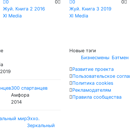
0
0
0
0
Жуй. Книга 2
2016
Жуй. Книга 3
2019
Xl Media
Xl Media
ые
Новые тэги
Бизнесмены
Бэтмен 
ia
Развитие проекта
 2019
Пользовательское согл
Политика cookies
300 спартанцев
Рекламодателям
Амфора
Правила сообщества
2014
Эххо.
Зеркальный